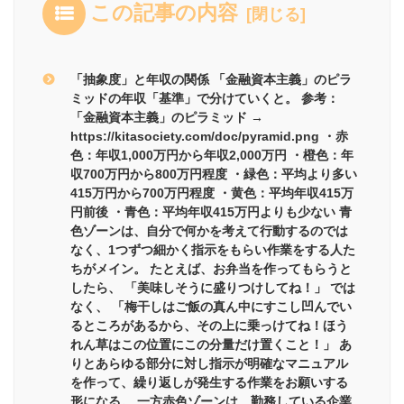
この記事の内容
「抽象度」と年収の関係 「金融資本主義」のピラ
ミッドの年収「基準」で分けていくと。 参考：
「金融資本主義」のピラミッド →
https://kitasociety.com/doc/pyramid.png ・赤
色：年収1,000万円から年収2,000万円 ・橙色：年
収700万円から800万円程度 ・緑色：平均より多い
415万円から700万円程度 ・黄色：平均年収415万
円前後 ・青色：平均年収415万円よりも少ない 青
色ゾーンは、自分で何かを考えて行動するのでは
なく、1つずつ細かく指示をもらい作業をする人た
ちがメイン。 たとえば、お弁当を作ってもらうと
したら、 「美味しそうに盛りつけしてね！」 では
なく、 「梅干しはご飯の真ん中にすこし凹んでい
るところがあるから、その上に乗っけてね！ほう
れん草はこの位置にこの分量だけ置くこと！」 あ
りとあらゆる部分に対し指示が明確なマニュアル
を作って、繰り返しが発生する作業をお願いする
形になる。 一方赤色ゾーンは、勤務している企業