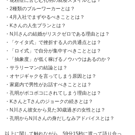
・花粉症に苦しむ孔明の就寝スタイルとは？
・2種類のブルーワーカーとは？
・4月入社でまずやるべきこととは？
・Kさんの人生プランとは？
・N川さんの結婚がリスクゼロである理由とは？
・「ケイタ式」で挫折する人の共通点とは？
・「ロイ式」で自分が集中すべきこととは？
・「抽象度」が低く稼げるノウハウはあるのか？
・サラリーマンの結論とは？
・オヤジギャクを言ってしまう原因とは？
・家庭内で男性がお話すべきこととは？
・孔明がボコボコにされてしまう理由とは？
・KさんとTさんのジョークの続きとは？
・N川さん彼女から見た30歳過ぎの女性とは？
・孔明からN川さんの身だしなみアドバイスとは？
以上に関して触れながら、59分15秒に渡って語り合っ