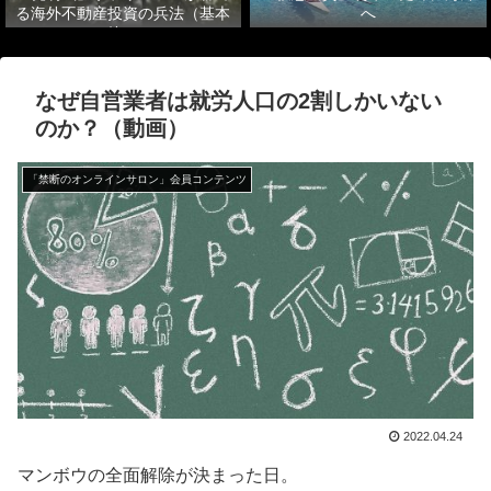
る海外不動産投資の兵法（基本
へ
篇）
なぜ自営業者は就労人口の2割しかいない
のか？（動画）
「禁断のオンラインサロン」会員コンテンツ
2022.04.24
マンボウの全面解除が決まった日。