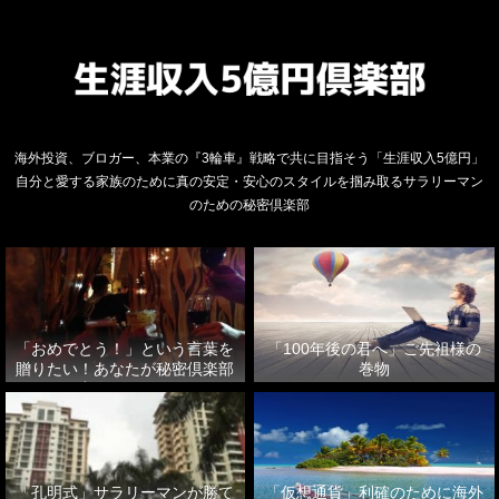
海外投資、ブロガー、本業の『3輪車』戦略で共に目指そう「生涯収入5億円」
自分と愛する家族のために真の安定・安心のスタイルを掴み取るサラリーマン
のための秘密倶楽部
「おめでとう！」という言葉を
「100年後の君へ」ご先祖様の
贈りたい！あなたが秘密倶楽部
巻物
に出会えたことに
「孔明式」サラリーマンが勝て
「仮想通貨」利確のために海外