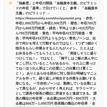
「抽象度」と年収の関係 「金融資本主義」のピラミッ
ドの年収「基準」で分けていくと。 参考： 「金融資本
主義」のピラミッド →
https://kitasociety.com/doc/pyramid.png ・赤色：
年収1,000万円から年収2,000万円 ・橙色：年収700万
円から800万円程度 ・緑色：平均より多い415万円か
ら700万円程度 ・黄色：平均年収415万円前後 ・青
色：平均年収415万円よりも少ない 青色ゾーンは、自
分で何かを考えて行動するのではなく、1つずつ細かく
指示をもらい作業をする人たちがメイン。 たとえば、
お弁当を作ってもらうとしたら、 「美味しそうに盛り
つけしてね！」 ではなく、 「梅干しはご飯の真ん中に
すこし凹んでいるところがあるから、その上に乗っけ
てね！ほうれん草はこの位置にこの分量だけ置くこ
と！」 ありとあらゆる部分に対し指示が明確なマニュ
アルを作って、繰り返しが発生する作業をお願いする
形になる。 一方赤色ゾーンは、勤務している企業によ
って異なるが、わかりやすく考えれば、サラリーマン
として課長や部長の職位に昇進すると達成できる。 課
長の職位の年収帯 ・全企業は600万円～800万円 ・大
企業は900万～1,000万円 部長職の職位の年収帯 ・全